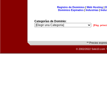
Registro de Dominios
|
Web Hosting
|
D
Dominios Expirados
|
Industrias
|
Indu
Categorías de Dominio:
[Pág. princi
** Precios expre
© 2002/2022 Solo10.com