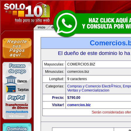
Comercios.b
El dueño de este dominio lo ha
Mayusculas:
COMERCIOS.BIZ
Minusculas:
comercios.biz
Longitud:
9 caracteres
Categorias:
Compras y Comercio ElectrÃ³nico
,
Empr
Ventas y Comercializacion
Precio:
$790.00
Visitar!
comercios.biz
Serán consideradas ofer