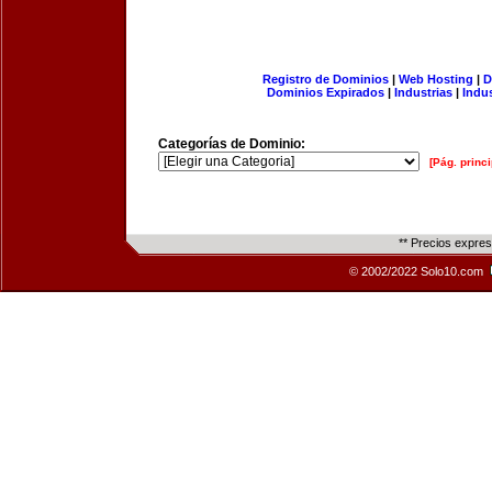
Registro de Dominios
|
Web Hosting
|
D
Dominios Expirados
|
Industrias
|
Indu
Categorías de Dominio:
[Pág. princi
** Precios expre
© 2002/2022 Solo10.com