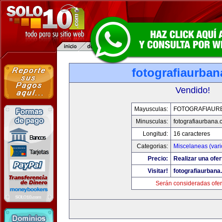
fotografiaurba
Vendido!
Mayusculas:
FOTOGRAFIAUR
Minusculas:
fotografiaurbana
Longitud:
16 caracteres
Categorias:
Miscelaneas (vari
Precio:
Realizar una ofer
Visitar!
fotografiaurbana
Serán consideradas ofer