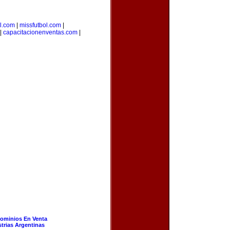
l.com
|
missfutbol.com
|
|
capacitacionenventas.com
|
ominios En Venta
strias Argentinas