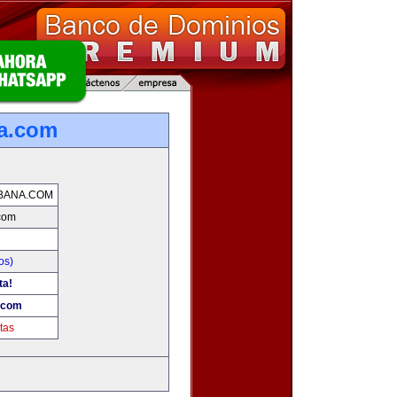
na.com
BANA.COM
.com
os)
ta!
.com
tas