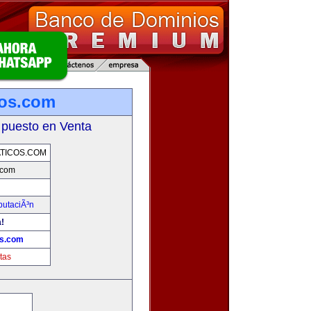
cos.com
 puesto en Venta
TICOS.COM
.com
putaciÃ³n
a!
os.com
tas